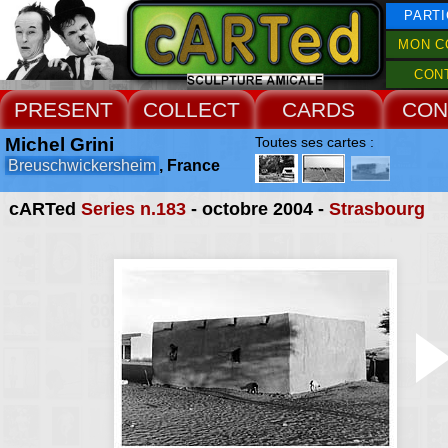
PARTI
MON C
CON
PRESENT
COLLECT
CARDS
CON
Michel Grini
Toutes ses cartes :
Breuschwickersheim
, France
cARTed
Series n.183
- octobre 2004 -
Strasbourg