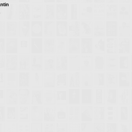
ntin
4