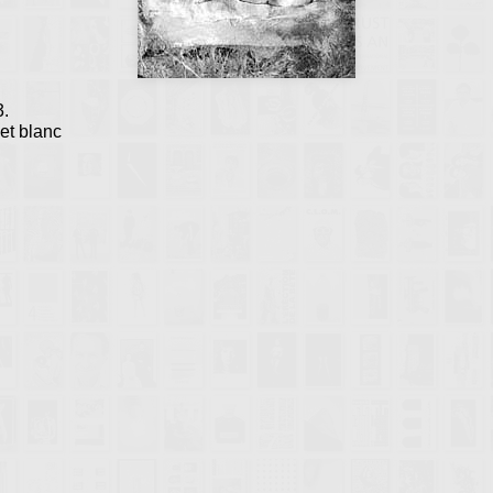
3.
et blanc