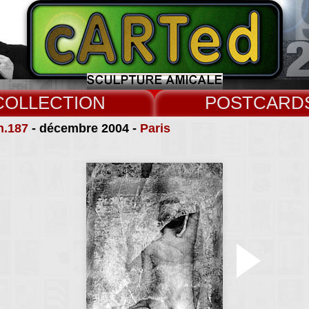
COLLECT
CARD
n.187
- décembre 2004 -
Paris