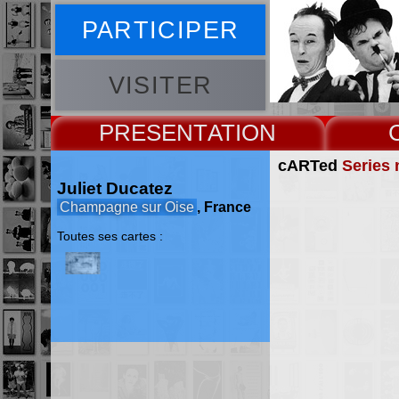
PARTICIPER
VISITER
PRESENT
cARTed
Series 
Juliet Ducatez
Champagne sur Oise
, France
Toutes ses cartes :