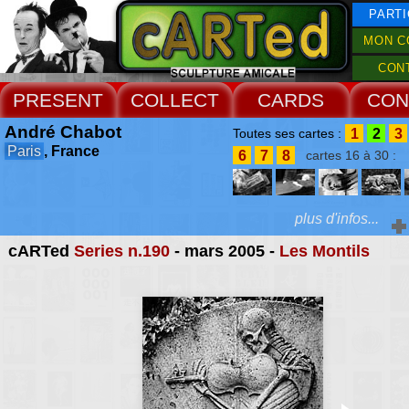
PARTI
MON C
CON
PRESENT
COLLECT
CARDS
CON
André Chabot
1
2
3
Toutes ses cartes :
Paris
, France
6
7
8
cartes 16 à 30 :
plus d'infos...
cARTed
Series n.190
- mars 2005 -
Les Montils
Extras :
photographe, il colle
tombes, mausolées, hy
Web Site
cénotaphes et catac
recueil inépui
d'architectures 
symbolismes, d'exoti
d'érotismes, d'humou