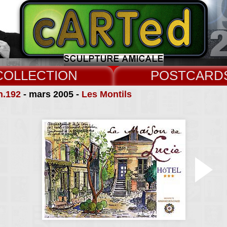
COLLECT
CARD
n.192
- mars 2005 -
Les Montils