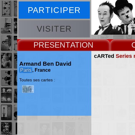
PARTICIPER
VISITER
PRESENT
cARTed
Series 
Armand Ben David
Paris
, France
Toutes ses cartes :