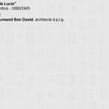
de Lucie"
rdrus - 1880/1945
2
Armand Ben David
, architecte d.p.l.g.