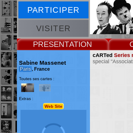
PARTICIPER
VISITER
PRESENT
cARTed
Series 
special "Associat
Sabine Massenet
Paris
, France
Toutes ses cartes :
Extras :
Web Site