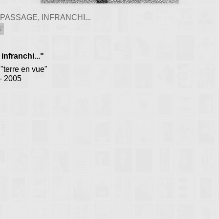
PASSAGE, INFRANCHI...
infranchi..."
"terre en vue"
- 2005