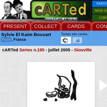
PARTI
MON C
CON
PRESENT
COLLECT
CARDS
CON
Sylvie El Kaim Bouvart
Toutes ses cartes :
Paris
, France
cARTed
Series n.195
- juillet 2005 -
Siouville