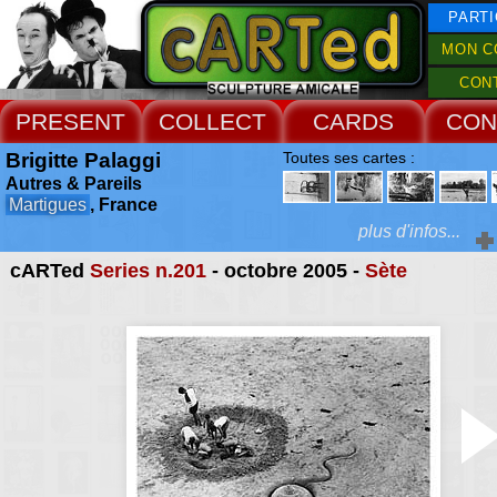
PARTI
MON C
CON
PRESENT
COLLECT
CARDS
CON
Brigitte Palaggi
Toutes ses cartes :
Autres & Pareils
Martigues
, France
plus d'infos...
cARTed
Series n.201
- octobre 2005 -
Sète
Extras :
association privilégi
rencontres, les échan
Web Site
confrontation d'artistes
création et la pro
d'oeuvres et d'ouvr
caractère artistique
Autres & Pareils