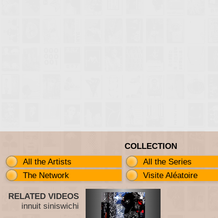
COLLECTION
All the Artists
All the Series
The Network
Visite Aléatoire
RELATED VIDEOS
innuit siniswichi