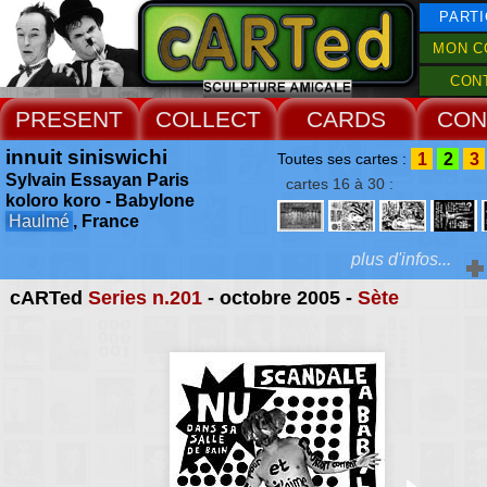
PARTI
MON C
CON
PRESENT
COLLECT
CARDS
CON
innuit siniswichi
1
2
3
Toutes ses cartes :
Sylvain Essayan Paris
cartes 16 à 30 :
koloro koro - Babylone
Haulmé
, France
plus d'infos...
cARTed
Series n.201
- octobre 2005 -
Sète
Extras :
Accueil Rencontres :
Charleville Mézières 2004