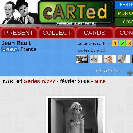
PARTI
MON C
CON
PRESENT
COLLECT
CARDS
CON
Jean Rault
1
2
3
Toutes ses cartes :
Evreux
, France
cartes 16 à 30 :
plus d'infos...
cARTed
Series n.227
- février 2008 -
Nice
Extras :
un instant en face d
elles sont saisies à l
Web Site
même où elles vont 
basculer dans ce par q
aurions aimé les abord
signifier, et les crucifier,
destins. Ces images très