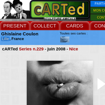
PARTI
MON C
CON
PRESENT
COLLECT
CARDS
CON
Ghislaine Coulon
Toutes ses cartes :
Lille
, France
cARTed
Series n.229
- juin 2008 -
Nice