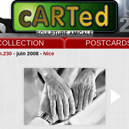
COLLECT
CARD
n.230
- juin 2008 -
Nice