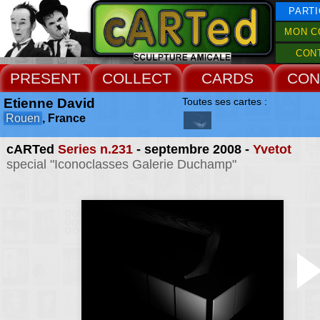
PARTI
MON C
CON
PRESENT
COLLECT
CARDS
CON
Etienne David
Toutes ses cartes :
Rouen
, France
cARTed
Series n.231
- septembre 2008 -
Yvetot
special "Iconoclasses Galerie Duchamp"