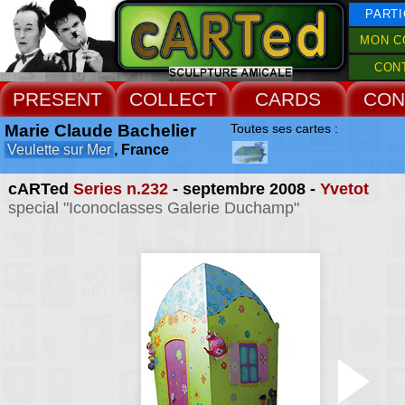
PARTI
MON C
CON
PRESENT
COLLECT
CARDS
CON
Marie Claude Bachelier
Toutes ses cartes :
Veulette sur Mer
, France
cARTed
Series n.232
- septembre 2008 -
Yvetot
special "Iconoclasses Galerie Duchamp"