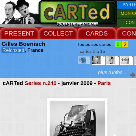
PARTI
MON C
CON
PRESENT
COLLECT
CARDS
CON
Gilles Boenisch
1
2
Toutes ses cartes :
Reichstett
, France
cartes 1 à 15 :
plus d'infos...
cARTed
Series n.240
- janvier 2009 -
Paris
Extras :
défaite
(fè-te) n. f. (de 
Perte d'une bataille :
Web Site
une défaite. Mauvaise 
chercher des défaite
Triomphe, victoire