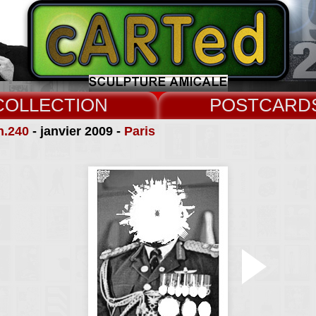
COLLECT
CARD
n.240
- janvier 2009 -
Paris