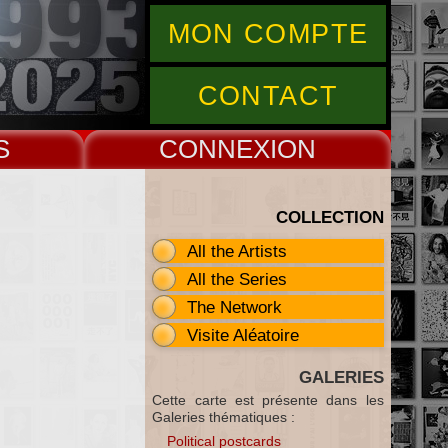
MON COMPTE
CONTACT
S
CONNEX
COLLECTION
All the Artists
All the Series
The Network
Visite Aléatoire
GALERIES
Cette carte est présente dans les
Galeries thématiques :
Political postcards