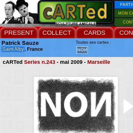
PARTI
MON C
CON
PRESENT
COLLECT
CARDS
CON
Patrick Sauze
Toutes ses cartes :
Saint Alby
, France
cARTed
Series n.243
- mai 2009 -
Marseille