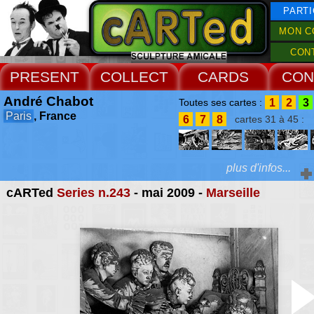
PARTI
MON C
CON
PRESENT
COLLECT
CARDS
CON
André Chabot
1
2
3
Toutes ses cartes :
Paris
, France
6
7
8
cartes 31 à 45 :
plus d'infos...
cARTed
Series n.243
- mai 2009 -
Marseille
Extras :
photographe, il colle
tombes, mausolées, hy
Web Site
cénotaphes et catac
recueil inépui
d'architectures 
symbolismes, d'exoti
d'érotismes, d'humou