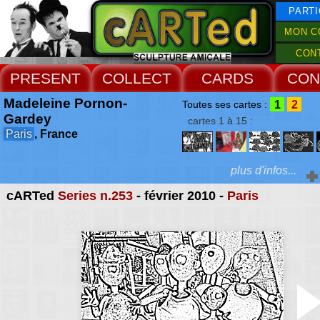
PARTI
MON C
CON
PRESENT
COLLECT
CARDS
CON
Madeleine Pornon-
1
2
Toutes ses cartes :
Gardey
cartes 1 à 15 :
Paris
, France
plus d'infos...
cARTed
Series n.253
- février 2010 -
Paris
Extras :
Accueil Rencontres :
Paris 2009