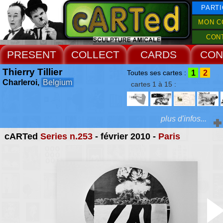
PARTI
MON C
CON
PRESENT
COLLECT
CARDS
CON
Thierry Tillier
1
2
Toutes ses cartes :
Charleroi,
Belgium
cartes 1 à 15 :
plus d'infos...
cARTed
Series n.253
- février 2010 -
Paris
Extras :
c'est un poète d'aujou
envolée lyrique en lycra,
Web Site
un porte-jarretailes - éc
comme ça - entre les s
de Jan Fabre et les lépi
de Dracula