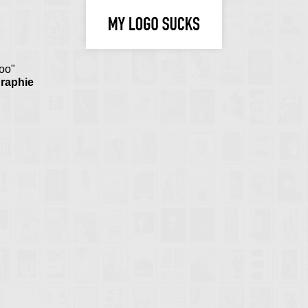
too"
graphie