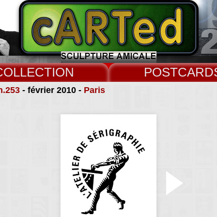
COLLECT
CARD
n.253
- février 2010 -
Paris