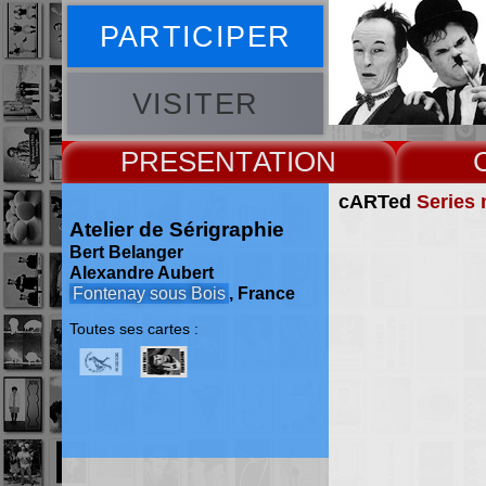
PARTICIPER
VISITER
PRESENT
cARTed
Series 
Atelier de Sérigraphie
Bert Belanger
Alexandre Aubert
Fontenay sous Bois
, France
Toutes ses cartes :