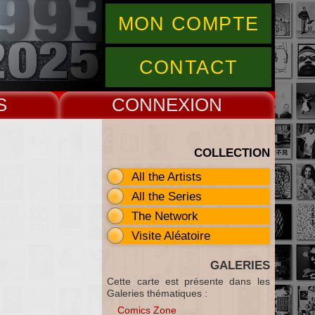
MON COMPTE
CONTACT
S
CONNEX
COLLECTION
All the Artists
All the Series
The Network
Visite Aléatoire
GALERIES
Cette carte est présente dans les
Galeries thématiques :
Comics Zone