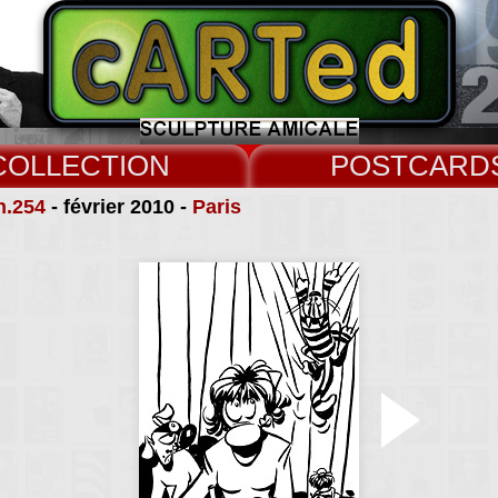
COLLECT
CARD
n.254
- février 2010 -
Paris