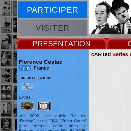
PARTICIPER
VISITER
PRESENT
cARTed
Series 
Florence Cestac
Paris
, France
Toutes ses cartes :
Extras :
en 2002, elle publie "La Vie
d'artiste", et en 2004, "Super Catho"
(une enfance catho dans la
Bretagne des années 50). En 2005,