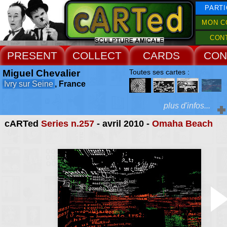
PARTI
MON C
CON
PRESENT
COLLECT
CARDS
CON
Miguel Chevalier
Toutes ses cartes :
Ivry sur Seine
, France
plus d'infos...
cARTed
Series n.257
- avril 2010 -
Omaha Beach
Extras :
ses thèmes se rapporte
observation des flux
Web Site
réseaux qui organis
sociétés contemporaines. 
imposé internationa
comme l'un des pionniers 
virtuel et du numérique