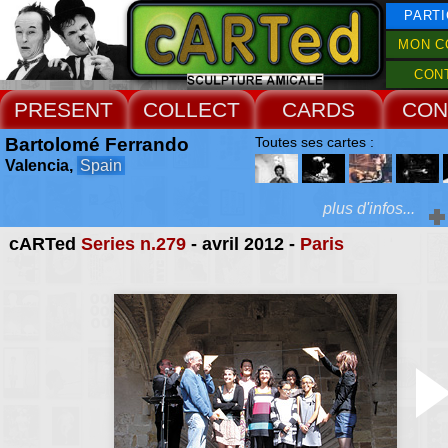
PARTI
MON C
CON
PRESENT
COLLECT
CARDS
CON
Bartolomé Ferrando
Toutes ses cartes :
Valencia,
Spain
plus d'infos...
cARTed
Series n.279
- avril 2012 -
Paris
Extras :