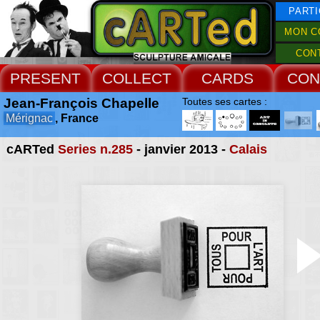
PARTI
MON C
CON
PRESENT
COLLECT
CARDS
CON
Jean-François Chapelle
Toutes ses cartes :
Mérignac
, France
cARTed
Series n.285
- janvier 2013 -
Calais