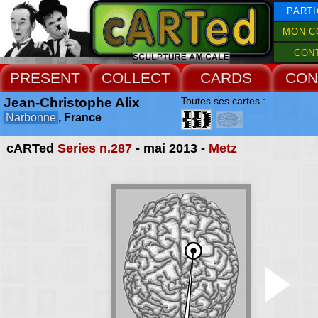
PARTI
MON C
CON
PRESENT
COLLECT
CARDS
CON
Jean-Christophe Alix
Toutes ses cartes :
Narbonne
, France
cARTed
Series n.287
- mai 2013 -
Metz