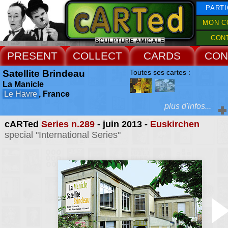
PARTI
MON C
CON
PRESENT
COLLECT
CARDS
CON
Satellite Brindeau
Toutes ses cartes :
La Manicle
Le Havre
, France
plus d'infos...
cARTed
Series n.289
- juin 2013 -
Euskirchen
Extras :
special "International Series"
le Satellite Brindeau, 
autour d'artistes profess
Web Site
est un lieu culturel déce
qui sert également de re
institutions culturelles de
du Havre (musées, c
théâtres...)
Accueil Rencontres :