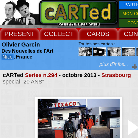
PARTI
MON C
CON
PRESENT
COLLECT
CARDS
CON
Olivier Garcin
Toutes ses cartes :
Des Nouvelles de l'Art
Nice
, France
plus d'infos...
cARTed
Series n.294
- octobre 2013 -
Strasbourg
Extras :
special "20 ANS"
Accueil Rencontres :
Nice 2008
,
2015
•
Saint Vincent sur Jabron 2014