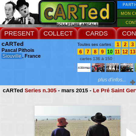
PARTI
MON C
CON
PRESENT
COLLECT
CARDS
CON
cARTed
1
2
3
Toutes ses cartes :
Pascal Pithois
6
7
8
9
10
11
12
13
Siouville
, France
cartes 136 à 150 :
plus d'infos...
cARTed
Series n.305
- mars 2015 -
Le Pré Saint Ger
Extras :
Biography
Accueil Rencontres :
Valognes 1994
•
Siouville & Tourlaville 2001
•
Siouville 2003
,
2005
2007
,
2009
,
2011
,
2013
,
2015
•
Laputa 2012
•
Coutances 2023