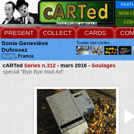
PARTI
MON C
CON
PRESENT
COLLECT
CARDS
CON
Sonia Geneviève
Toutes ses cartes :
Dufossez
Nailly
, France
cARTed
Series n.312
- mars 2016 -
Soulages
special "Bye Bye Mail Art"