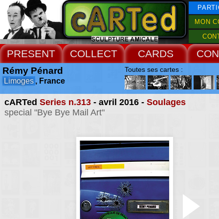
PARTI
MON C
CON
PRESENT
COLLECT
CARDS
CON
Rémy Pénard
Toutes ses cartes :
Limoges
, France
cARTed
Series n.313
- avril 2016 -
Soulages
special "Bye Bye Mail Art"