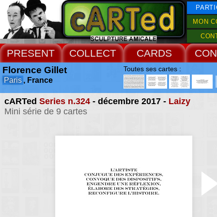
PARTI
MON C
CON
PRESENT
COLLECT
CARDS
CON
Florence Gillet
Toutes ses cartes :
Paris
, France
cARTed
Series n.324
- décembre 2017 -
Laizy
Mini série de 9 cartes