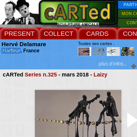
PARTI
MON C
CON
PRESENT
COLLECT
CARDS
CON
Hervé Delamare
Toutes ses cartes :
Harfleur
, France
plus d'infos...
cARTed
Series n.325
- mars 2018 -
Laizy
Extras :
j'aime qu'une forme d
peinte, sculptée, pos
Web Site
maximum de pouvoir on
Je pense que plus cett
est intense, plus l'
dégagée par la 
communique avec 
inconscient