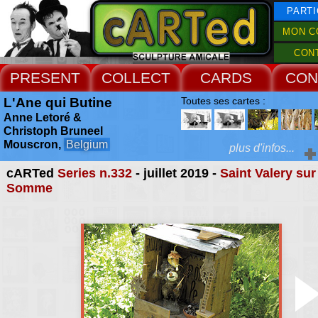
PARTI
MON C
CON
PRESENT
COLLECT
CARDS
CON
L'Ane qui Butine
Toutes ses cartes :
Anne Letoré &
Christoph Bruneel
Mouscron,
Belgium
plus d'infos...
cARTed
Series n.332
- juillet 2019 -
Saint Valery sur
Extras :
Somme
le monde de L'Ane est 
surtout un tissage de re
Web Site
qui articulent le butina
texte et image, objet e
ligne et page. Parfois 
dévoile au monde par l
d'actions poétiques éph