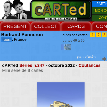
PARTI
MON C
CON
PRESENT
COLLECT
CARDS
CON
Bertrand Penneron
1
2
3
Toutes ses cartes :
Tours
, France
cartes 46 à 60 :
plus d'infos...
cARTed
Series n.347
- octobre 2022 -
Coutances
Extras :
Mini série de 9 cartes
farouchement att
l'approche contextue
Web Site
recherche l'émotion d
économie de moye
l'architecture doit révéler
la restauration du pat
nourrit pour sa part la r
architecturale