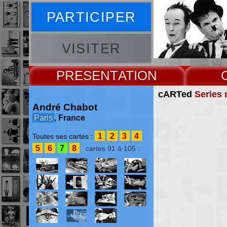
PARTICIPER
VISITER
PRESENT
cARTed
Series 
André Chabot
Paris
, France
1
2
3
4
Toutes ses cartes :
5
6
7
8
cartes 91 à 105 :