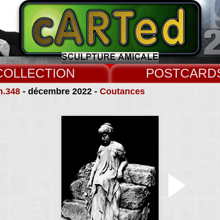
COLLECT
CARD
n.348
- décembre 2022 -
Coutances