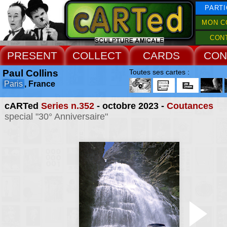
PARTI
MON C
CON
PRESENT
COLLECT
CARDS
CON
Paul Collins
Toutes ses cartes :
Paris
, France
cARTed
Series n.352
- octobre 2023 -
Coutances
special "30° Anniversaire"