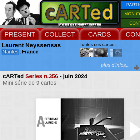
PARTI
MON C
CON
PRESENT
COLLECT
CARDS
CON
Laurent Neyssensas
Toutes ses cartes :
Nantes
, France
plus d'infos...
cARTed
Series n.356
- juin 2024
Extras :
Mini série de 9 cartes
j'ai abordé des genre
variés que la photo scien
Web Site
d'archéologie ou la pris
publicitaire. Parallèleme
activité professionnelle,
seul ou en groupe une 
artistique autour
photographie et
généralement de l'image