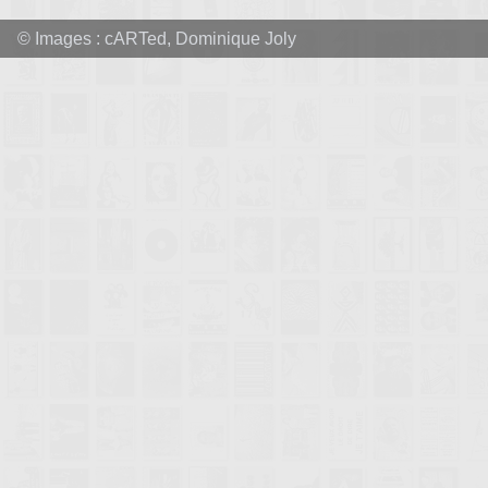
© Images :
cARTed
,
Dominique Joly