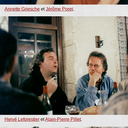
Annette Griesche
et
Jérôme Poret
.
Hervé Leforestier
et
Alain-Pierre Pillet
.