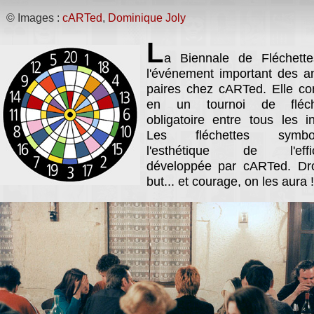
-
1° Biennale de Sculpture Amicale
© Images :
cARTed
,
Dominique Joly
L
a Biennale de Fléchette
l'événement important des 
paires chez cARTed. Elle co
en un tournoi de fléch
obligatoire entre tous les in
Les fléchettes symbol
l'esthétique de l'effic
développée par cARTed. Dro
but... et courage, on les aura !
L'installation cARTed chez
La signature des planche
PARG
.
cartes.