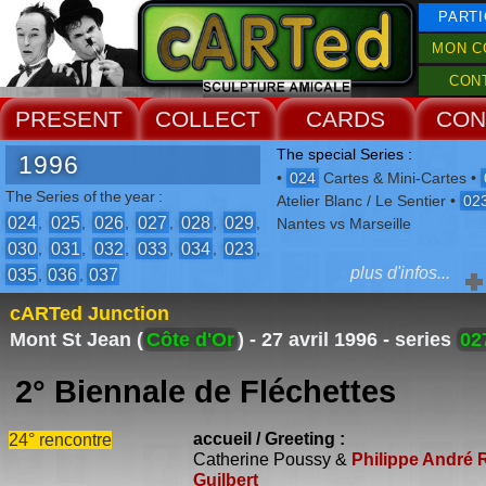
PARTI
MON C
CON
PRESENT
COLLECT
CARDS
CON
The special Series :
1996
•
024
Cartes & Mini-Cartes •
The Series of the year :
Atelier Blanc / Le Sentier •
02
024
025
026
027
028
029
,
,
,
,
,
,
Nantes vs Marseille
030
031
032
033
034
023
,
,
,
,
,
,
plus d'infos...
035
036
037
,
,
Encounters of the year :
cARTed Junction
Cherbourg
,
Orléans
,
Bordeaux
,
Mont St Jean (
Côte d'Or
) - 27 avril 1996 -
series
02
Mont St Jean
,
Dunkerque
,
Villefagnan
,
Le Sentier
,
Le
2° Biennale de Fléchettes
Havre
,
Marseille
,
Hérouville St
Clair
accueil / Greeting :
24° rencontre
The Events :
Catherine Poussy &
Philippe André 
-
2° Biennale de Fléchettes
Guilbert