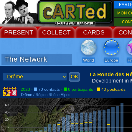
PARTI
MON C
CON
PRESENT
COLLECT
CARDS
CON
The Network
World
Europe
Fr
La Ronde des R
Development in
2023 -
70 contacts
-
8 participants
-
40 postcards
Drôme / Région Rhône-Alpes
60 -
45 -
30 -
15 -