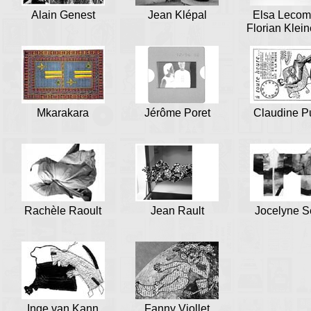
Alain Genest
Jean Klépal
Elsa Lecom
Florian Klei
Mkarakara
Jérôme Poret
Claudine P
Rachèle Raoult
Jean Rault
Jocelyne S
Inge van Kann
Fanny Viollet