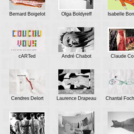
Bernard Boigelot
Olga Boldyreff
Isabelle Bo
cARTed
André Chabot
Claude Co
Cendres Delort
Laurence Drapeau
Chantal Foch