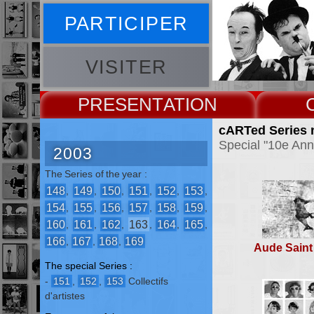
PARTICIPER
VISITER
PRESENT
cARTed Series 
Special "10e Ann
2003
The Series of the year :
148
149
150
151
152
153
,
,
,
,
,
,
154
155
156
157
158
159
,
,
,
,
,
,
160
161
162
163
164
165
,
,
,
,
,
,
166
167
168
169
,
,
,
Aude Saint
The special Series :
-
151
,
152
,
153
Collectifs
d'artistes