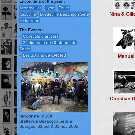
Encounters of the year :
Montpellier
,
Lyon
,
Tours
,
Nina & Gill
Siouville
,
Bretteville Besançon Sète
& Bourges
The Events :
-
Collectifs d'artistes
-
2° Biennale de Châteaux de
Sable
-
Les 10 ans de cARTed
Manuel
Christian 
rencontre n°160
Bretteville Besançon Sète &
Bourges, 31 oct & 01 nov 2003