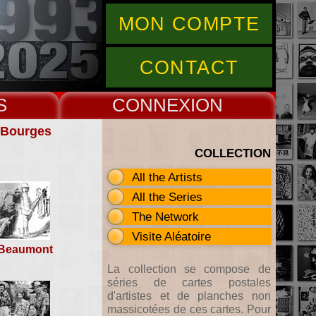
MON COMPTE
CONTACT
S
CONNEX
& Bourges
COLLECTION
All the Artists
All the Series
The Network
Visite Aléatoire
 Beaumont
La collection se compose de
séries de cartes postales
d'artistes et de planches non
massicotées de ces cartes. Pour