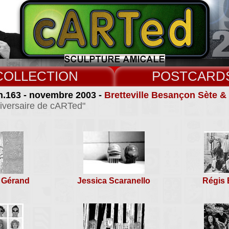
COLLECT
CARD
n.163 - novembre 2003 -
Bretteville Besançon Sète 
iversaire de cARTed"
 Gérand
Jessica Scaranello
Régis