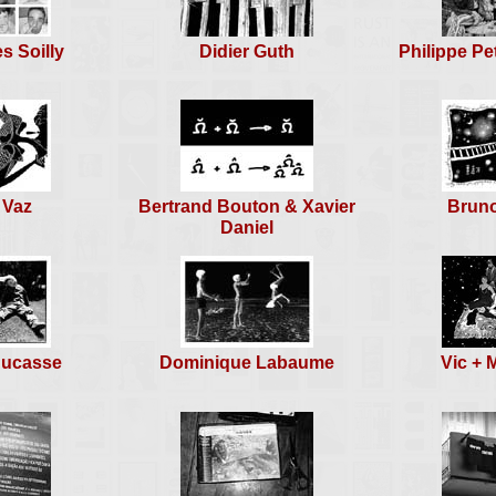
es Soilly
Didier Guth
Philippe Pe
 Vaz
Bertrand Bouton & Xavier
Bruno
Daniel
Ducasse
Dominique Labaume
Vic + 