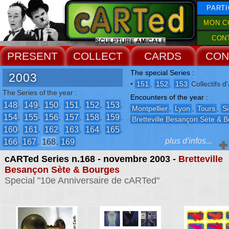
PARTI
MON C
CON
PRESENT
COLLECT
CARDS
CON
The special Series :
2003
•
151
,
152
,
153
Collectifs d'
The Series of the year :
Encounters of the year :
148
149
150
151
152
153
,
,
,
,
,
,
Montpellier
,
Lyon
,
Tours
,
Si
154
155
156
157
158
159
,
,
,
,
,
,
Bretteville Besançon Sète & 
160
161
162
163
164
165
,
,
,
,
,
,
plus d'infos...
166
167
168
169
,
,
,
cARTed Series n.168 - novembre 2003 -
Bretteville
The Events :
Besançon Sète & Bourges
-
Collectifs d'artistes
Special "10e Anniversaire de cARTed"
-
2° Biennale de Châteaux de
Sable
-
Les 10 ans de cARTed