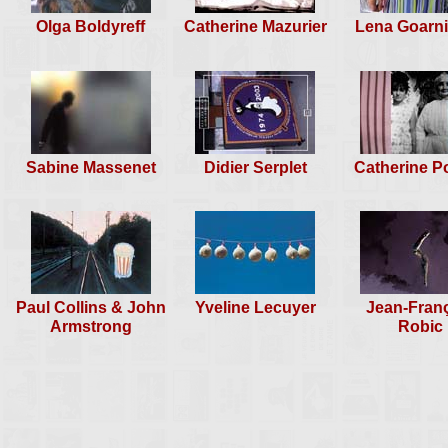
Olga Boldyreff
Catherine Mazurier
Lena Goarn
Sabine Massenet
Didier Serplet
Catherine P
Paul Collins & John
Yveline Lecuyer
Jean-Fran
Armstrong
Robic