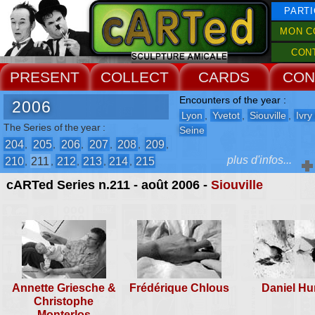
PARTI
MON C
CON
PRESENT
COLLECT
CARDS
CON
Encounters of the year :
2006
Lyon
,
Yvetot
,
Siouville
,
Ivry
The Series of the year :
Seine
204
205
206
207
208
209
,
,
,
,
,
,
plus d'infos...
210
211
212
213
214
215
,
,
,
,
,
cARTed Series n.211 - août 2006 -
Siouville
The Events :
-
2° Biennale de la Connerie
-
7° Biennale de Fléchettes
Annette Griesche &
Frédérique Chlous
Daniel Hu
Christophe
rencontre n°210
Monterlos