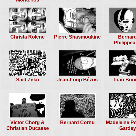
Siouville, du 09 au 13 août 20
Christa Rolenc
Pierre Shasmoukine
Bernar
Philippe
Saïd Zekri
Jean-Loup Bézos
Ioan Bun
Victor Chorg &
Bernard Cornu
Madeleine P
Christian Ducasse
Gardey