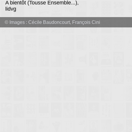
A bientôt (Tousse Ensemble...),
lidvg
© Images :
Cécile Baudoncourt
,
François Cini