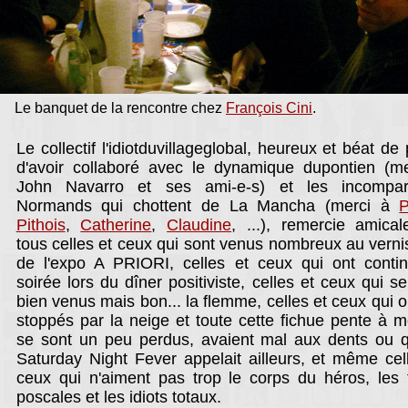
Le banquet de la rencontre chez
François Cini
.
Le collectif l'idiotduvillageglobal, heureux et béat de p
d'avoir collaboré avec le dynamique dupontien (m
John Navarro et ses ami-e-s) et les incompar
Normands qui chottent de La Mancha (merci à
P
Pithois
,
Catherine
,
Claudine
, ...), remercie amica
tous celles et ceux qui sont venus nombreux au vern
de l'expo A PRIORI, celles et ceux qui ont conti
soirée lors du dîner positiviste, celles et ceux qui se
bien venus mais bon... la flemme, celles et ceux qui o
stoppés par la neige et toute cette fichue pente à m
se sont un peu perdus, avaient mal aux dents ou 
Saturday Night Fever appelait ailleurs, et même cel
ceux qui n'aiment pas trop le corps du héros, les 
poscales et les idiots totaux.