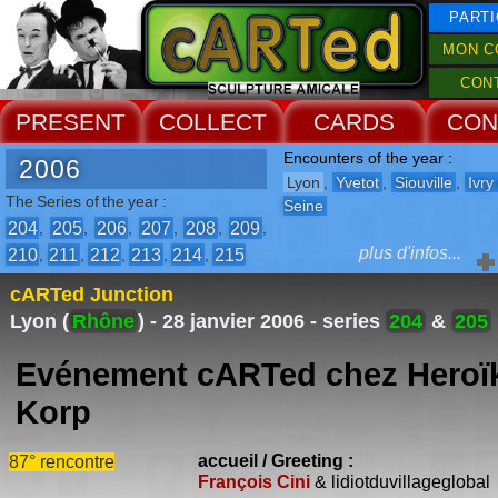
PARTI
MON C
CON
PRESENT
COLLECT
CARDS
CON
Encounters of the year :
2006
Lyon
,
Yvetot
,
Siouville
,
Ivry
The Series of the year :
Seine
204
205
206
207
208
209
,
,
,
,
,
,
plus d'infos...
210
211
212
213
214
215
,
,
,
,
,
The Events :
cARTed Junction
-
2° Biennale de la Connerie
Lyon (
Rhône
) - 28 janvier 2006 -
series
204
&
205
-
7° Biennale de Fléchettes
Evénement cARTed chez Heroï
Korp
exposition
accueil / Greeting :
87° rencontre
28 janvier / 26 février 2006
François Cini
& lidiotduvillageglobal