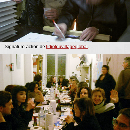
Signature-action de
lidiotduvillageglobal
.