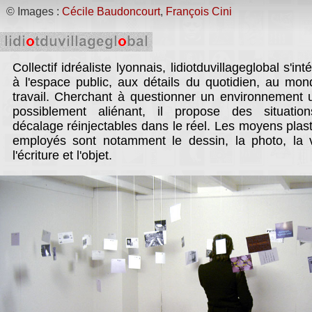
Evénement organisé par les
© Images :
Cécile Baudoncourt
,
François Cini
collectifs Heroïk Korp,
lidiotduvillageglobal et cARTed
Heroïk Korp, atelier galerie, est
un studio de création et de
Collectif idréaliste lyonnais, lidiotduvillageglobal s'int
diffusion d'art actuel.
à l'espace public, aux détails du quotidien, au mo
Laboratoire d'art polyvalent, il
travail. Cherchant à questionner un environnement 
accueille des artistes
François Cini
accueille c
possiblement aliénant, il propose des situatio
émergents français et
nouvelle rencontre à Lyo
décalage réinjectables dans le réel. Les moyens plas
internationaux qui ont le
employés sont notamment le dessin, la photo, la 
souhait de décloisonner les
l'écriture et l'objet.
lieux de productions et de
diffusions.