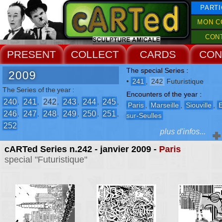
PARTI
MON C
CON
PRESENT
COLLECT
CARDS
CON
The special Series :
2009
•
241
,
242
Futuristique
The Series of the year :
Encounters of the year :
240
241
242
243
244
245
,
,
,
,
,
,
Paris
,
Marseille
,
Siouville
,
246
247
248
249
250
251
,
,
,
,
,
,
sur-Seulles
252
plus d'infos...
cARTed Series n.242 - janvier 2009 -
Paris
The Events :
special "Futuristique"
-
5° Biennale de Châteaux de
Sable
-
Week-end Fanfarembert