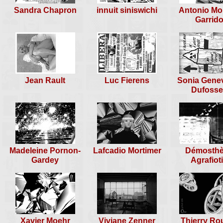
Sandra Chapron
innuit siniswichi
Antonio Mo
rencontre n°240
Garrid
Paris, 24 janvier 2009
Jean Rault
Luc Fierens
Sonia Gene
Dufosse
Madeleine Pornon-
Lafcadio Mortimer
Démosth
Gardey
Agrafiot
Xavier Moehr
Viviane Zenner
Thierry Ro