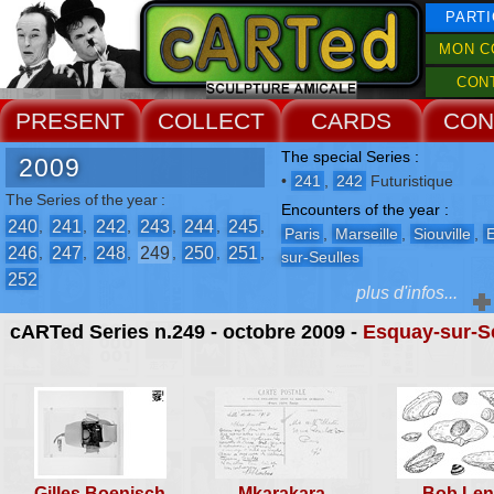
PARTI
MON C
CON
PRESENT
COLLECT
CARDS
CON
The special Series :
2009
•
241
,
242
Futuristique
The Series of the year :
Encounters of the year :
240
241
242
243
244
245
,
,
,
,
,
,
Paris
,
Marseille
,
Siouville
,
246
247
248
249
250
251
,
,
,
,
,
,
sur-Seulles
252
plus d'infos...
cARTed Series n.249 - octobre 2009 -
Esquay-sur-S
The Events :
-
5° Biennale de Châteaux de
Sable
-
Week-end Fanfarembert
Gilles Boenisch
Mkarakara
Bob Len