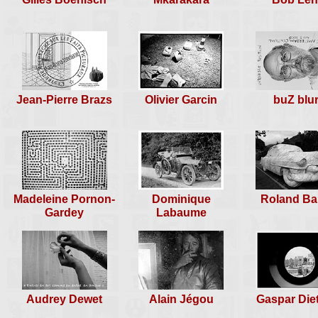
rencontre n°249
Esquay-sur-Seulles, du 30 oct
au 01 novembre 2009
Jean-Pierre Brazs
Olivier Garcin
buZ blur
Madeleine Pornon-
Dominique
Roland Ba
Gardey
Labaume
Audrey Dewet
Alain Jégou
Gaspar Diet