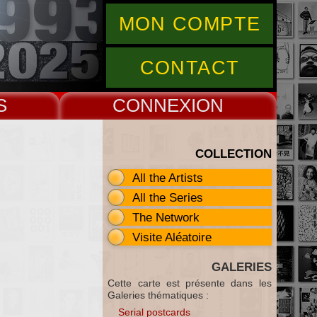
MON COMPTE
CONTACT
S
CONNEX
COLLECTION
All the Artists
All the Series
The Network
Visite Aléatoire
GALERIES
Cette carte est présente dans les
Galeries thématiques :
Serial postcards