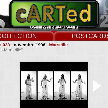
COLLECT
CARD
n.023
- novembre 1996 -
Marseille
s Marseille"