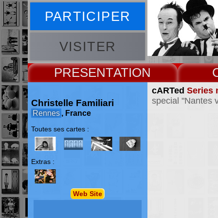
PARTICIPER
VISITER
PRESENT
cARTed
Series 
special "Nantes v
Christelle Familiari
Rennes
, France
Toutes ses cartes :
Extras :
Web Site