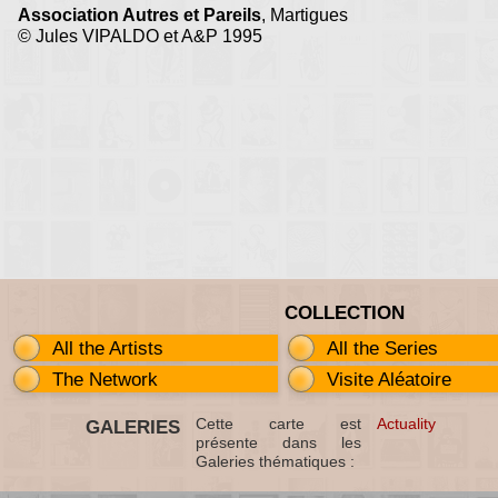
Association Autres et Pareils
, Martigues
© Jules VIPALDO et A&P 1995
COLLECTION
All the Artists
All the Series
The Network
Visite Aléatoire
Cette carte est
Actuality
GALERIES
présente dans les
Galeries thématiques :