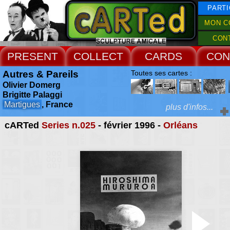
PARTI
MON C
CON
PRESENT
COLLECT
CARDS
CON
Autres & Pareils
Toutes ses cartes :
Olivier Domerg
Brigitte Palaggi
Martigues
, France
plus d'infos...
cARTed
Series n.025
- février 1996 -
Orléans
Extras :
association privilégi
rencontres, les échan
Web Site
confrontation d'artistes
création et la pro
d'oeuvres et d'ouvr
caractère artistique
Brigitte Palaggi