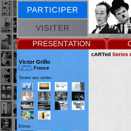
PARTICIPER
VISITER
PRESENT
cARTed
Series 
Victor Grillo
Paris
, France
Toutes ses cartes :
Extras :