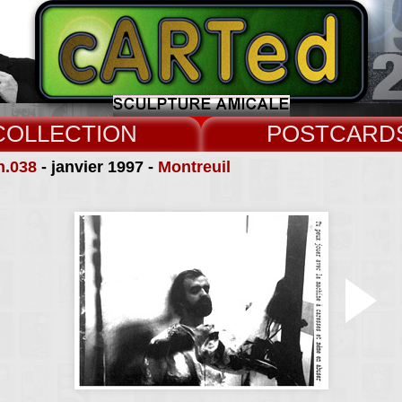
COLLECT
CARD
n.038
- janvier 1997 -
Montreuil